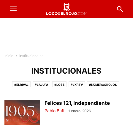
Inicio
Institucionales
INSTITUCIONALES
#ELRIVAL
#LALUPA
#LOS5
#LXRTV
#NÚMEROSROJOS
#PRESTADOSROJOS
#PUNTAJESROJOS
#ROJOSPORELMUNDO
#VENTADEENTRADAS
ACTUALIDAD
COPA ARGENTINA
Felices 121, Independiente
FORMACIONES
FÚTBOL FEMENINO
FÚTBOL PROFESIONAL
Pablo Bufi
-
1 enero, 2026
INFERIORES
INSTITUCIONALES
LA PREVIA
RESERVA