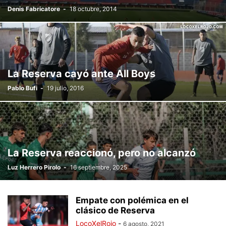
Denis Fabricatore
-
18 octubre, 2014
La Reserva cayó ante All Boys
Pablo Bufi
-
19 julio, 2016
La Reserva reaccionó, pero no alcanzó
Luz Herrero Pirolo
-
16 septiembre, 2025
Empate con polémica en el
clásico de Reserva
LocoXelRojo
-
6 agosto, 2021