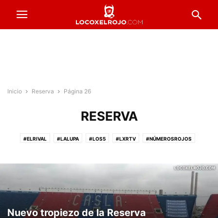
Inicio
Reserva
Página 26
RESERVA
#ELRIVAL
#LALUPA
#LOS5
#LXRTV
#NÚMEROSROJOS
#PRESTADOSROJOS
#PUNTAJESROJOS
#ROJOSPORELMUNDO
#VENTADEENTRADAS
ACTUALIDAD
COPA ARGENTINA
FORMACIONES
FÚTBOL FEMENINO
FÚTBOL PROFESIONAL
INFERIORES
INSTITUCIONALES
LA PREVIA
RESERVA
Nuevo tropiezo de la Reserva