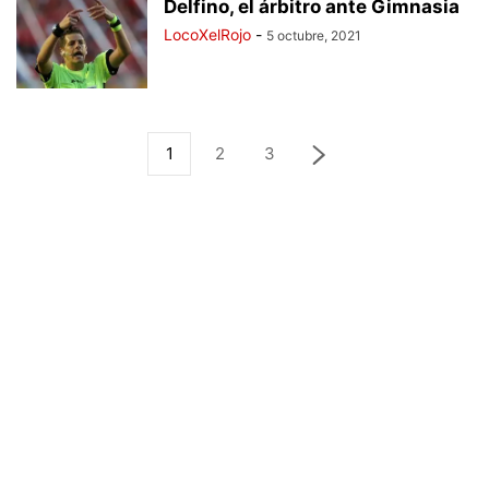
Delfino, el árbitro ante Gimnasia
LocoXelRojo
-
5 octubre, 2021
1
2
3