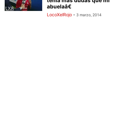
tenía más dudas que mi
abuelaâ€
LocoXelRojo
-
3 marzo, 2014