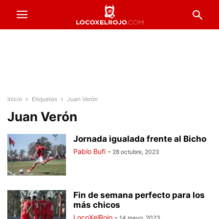
Inicio
Etiquetas
Juan Verón
Juan Verón
Jornada igualada frente al Bicho
Pablo Bufi
-
28 octubre, 2023
Fin de semana perfecto para los
más chicos
LocoXelRojo
-
14 mayo, 2023