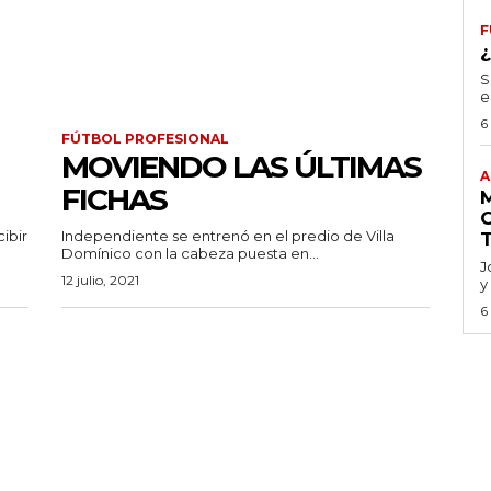
F
S
e
6
FÚTBOL PROFESIONAL
MOVIENDO LAS ÚLTIMAS
A
FICHAS
cibir
Independiente se entrenó en el predio de Villa
Domínico con la cabeza puesta en...
J
12 julio, 2021
y
6