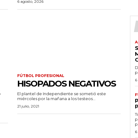
6 agosto, 2026
A
D
p
FÚTBOL PROFESIONAL
6
HISOPADOS NEGATIVOS
El plantel de Independiente se sometió este
F
miércoles por la mañana a los testeos...
21 julio, 2021
T
p
p
6