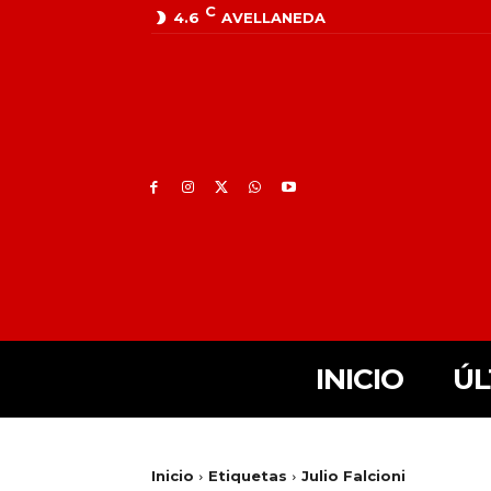
C
4.6
AVELLANEDA
INICIO
ÚL
Inicio
Etiquetas
Julio Falcioni