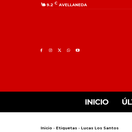
C
9.2
AVELLANEDA
INICIO
ÚL
Inicio
Etiquetas
Lucas Los Santos