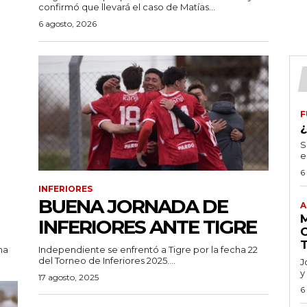
confirmó que llevará el caso de Matías...
6 agosto, 2026
F
S
e
6
INFERIORES
BUENA JORNADA DE
A
INFERIORES ANTE TIGRE
ha
Independiente se enfrentó a Tigre por la fecha 22
del Torneo de Inferiores 2025....
J
y
17 agosto, 2025
6