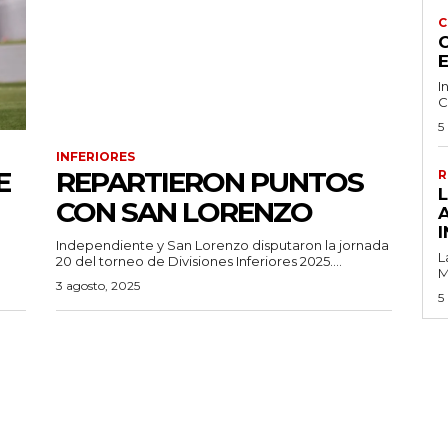
C
C
I
C
5
INFERIORES
E
REPARTIERON PUNTOS
R
CON SAN LORENZO
I
e
Independiente y San Lorenzo disputaron la jornada
L
20 del torneo de Divisiones Inferiores 2025....
M
3 agosto, 2025
5