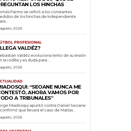
PREGUNTAN LOS HINCHAS
omás Parmo se refirió a los constantes
edidos de los hinchas de Independiente
ara...
 agosto, 2026
ÚTBOL PROFESIONAL
¿LLEGA VALDÉZ?
ebastián Valdéz evoluciona lento de su lesión
n la rodilla y es duda para...
 agosto, 2026
CTUALIDAD
MIADOSQUI: “SEOANE NUNCA ME
CONTESTÓ, AHORA VAMOS POR
TODO A TRIBUNALES”
orge Miadosqui apuntó contra Daniel Seoane
 confirmó que llevará el caso de Matías...
 agosto, 2026