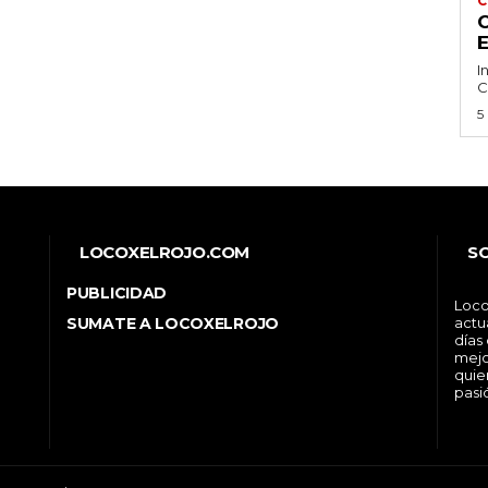
C
C
I
C
5
LOCOXELROJO.COM
S
PUBLICIDAD
Loco
SUMATE A LOCOXELROJO
actu
días
mejo
quie
pasi