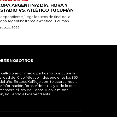
OPA ARGENTINA
OPA ARGENTINA: DÍA, HORA Y
ESTADIO VS. ATLÉTICO TUCUMÁN
ndependiente juega los 8vos de final de la
opa Argentina frente a Atlético Tucumán....
 agosto, 2026
OBRE NOSOTROS
XelRojo es un medio partidario que cubre la
alidad del Club Atlético Independiente los 365
 del año. En LocoXelRojo.com te acercamos la
r información, fotos, videos HD y todo lo que
ras sobre el Rey de Copas. ¡Con la misma
ón, siguiendo a Independiente!