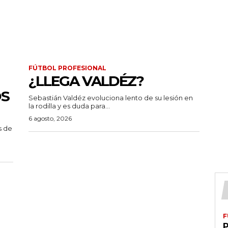
FÚTBOL PROFESIONAL
¿LLEGA VALDÉZ?
OS
Sebastián Valdéz evoluciona lento de su lesión en
la rodilla y es duda para...
6 agosto, 2026
s de
F