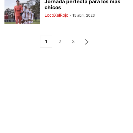
Jornada perfecta para los más
chicos
LocoXelRojo
-
15 abril, 2023
1
2
3