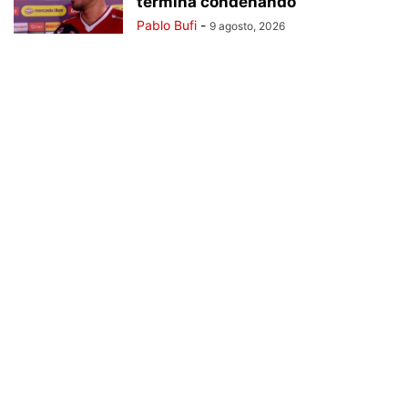
termina condenando”
Pablo Bufi
-
9 agosto, 2026