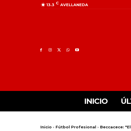
C
13.3
AVELLANEDA
INICIO
ÚL
Inicio
Fútbol Profesional
Beccacece: "E