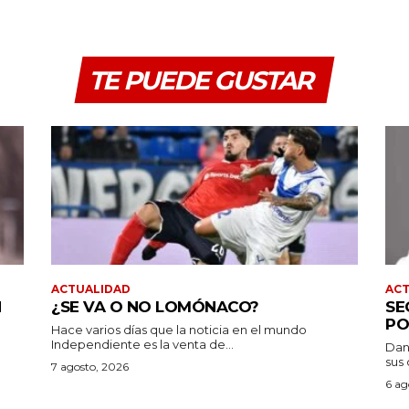
TE PUEDE GUSTAR
ACTUALIDAD
AC
N
¿SE VA O NO LOMÓNACO?
SE
PO
Hace varios días que la noticia en el mundo
Independiente es la venta de...
Dan
sus 
7 agosto, 2026
6 ag