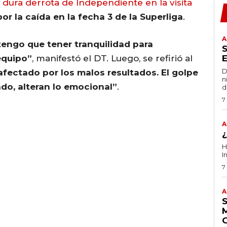
a dura derrota de Independiente en la visita
or la caída en la fecha 3 de la Superliga
.
A
tengo que tener tranquilidad para
equipo”
, manifestó el DT. Luego, se refirió al
D
afectado por los malos resultados. El golpe
n
ado, alteran lo emocional”
.
d
7
A
H
I
7
A