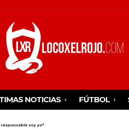
TIMAS NOTICIAS
FÚTBOL
l responsable soy yo"