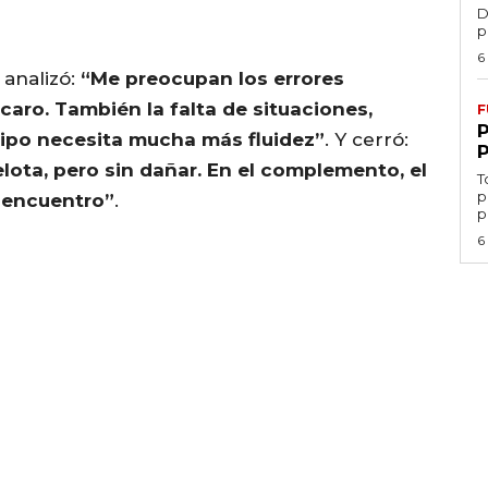
D
p
6
 analizó:
“Me preocupan los errores
aro. También la falta de situaciones,
F
uipo necesita mucha más fluidez”
. Y cerró:
lota, pero sin dañar. En el complemento, el
T
p
l encuentro”
.
p
6