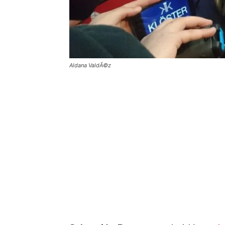
Aldana ValdÃ©z