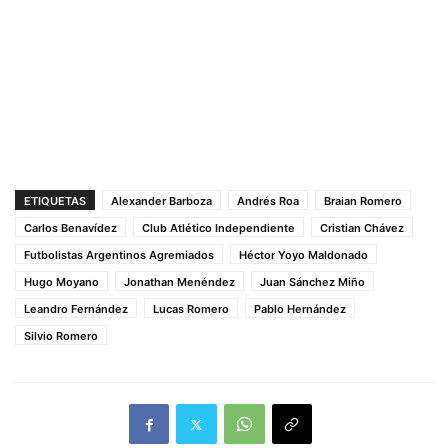
ETIQUETAS
Alexander Barboza
Andrés Roa
Braian Romero
Carlos Benavídez
Club Atlético Independiente
Cristian Chávez
Futbolistas Argentinos Agremiados
Héctor Yoyo Maldonado
Hugo Moyano
Jonathan Menéndez
Juan Sánchez Miño
Leandro Fernández
Lucas Romero
Pablo Hernández
Silvio Romero