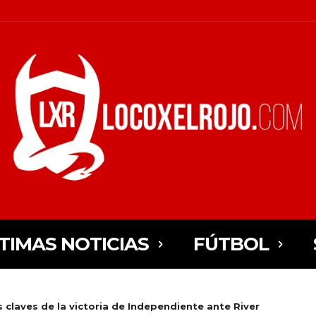
TIMAS NOTICIAS
FÚTBOL
s claves de la victoria de Independiente ante River