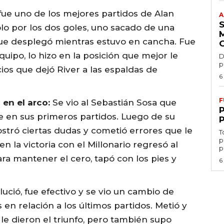
fue uno de los mejores partidos de Alan
A
lo por los dos goles, uno sacado de una
 que desplegó mientras estuvo en cancha. Fue
uipo, lo hizo en la posición que mejor le
D
p
os que dejó River a las espaldas de
6
F
 en el arco:
Se vio al Sebastián Sosa que
 en sus primeros partidos. Luego de su
ostró ciertas dudas y cometió errores que le
T
p
n la victoria con el Millonario regresó al
p
ara mantener el cero, tapó con los pies y
6
 lució, fue efectivo y se vio un cambio de
 en relación a los últimos partidos. Metió y
 le dieron el triunfo, pero también supo