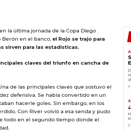
en la última jornada de la Copa Diego
Berón en el banco,
el Rojo se trajo para
 sirven para las estadísticas.
A
incipales claves del triunfo en cancha de
D
n
d
na de las principales claves que sostuvo el
7
lidez defensiva. Se había convertido en un
A
staban hacerle goles. Sin embargo, en los
erdido. Con River volvió a esa senda y pudo
H
I
bre todo en el segundo tiempo donde el
7
dad.