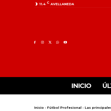
C
11.4
AVELLANEDA
INICIO
ÚL
Inicio
Fútbol Profesional
Las principale