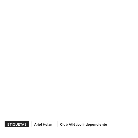
ETIQUETAS
Ariel Holan
Club Atlético Independiente