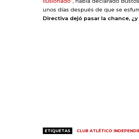
ilusionado”
, había declarado Bustos
unos días después de que se esfum
Directiva dejó pasar la chance, ¿y 
ETIQUETAS
CLUB ATLÉTICO INDEPENDI