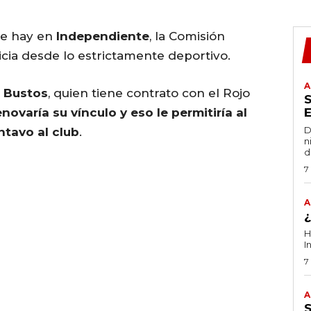
ue hay en
Independiente
, la Comisión
icia desde lo estrictamente deportivo.
A
o Bustos
, quien tiene contrato con el Rojo
novaría su vínculo y eso le permitiría al
D
ntavo al club
.
n
d
7
A
H
I
7
A