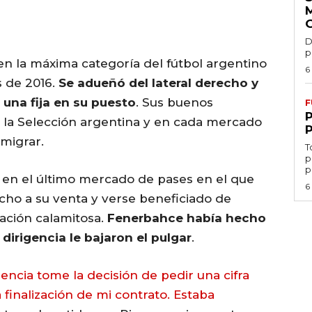
D
p
en la máxima categoría del fútbol argentino
6
s de 2016.
Se adueñó del lateral derecho y
una fija en su puesto
. Sus buenos
F
n la Selección argentina y en cada mercado
emigrar.
T
p
p
 en el último mercado de pases en el que
6
ho a su venta y verse beneficiado de
ación calamitosa.
Fenerbahce había hecho
dirigencia le bajaron el pulgar
.
encia tome la decisión de pedir una cifra
 finalización de mi contrato. Estaba