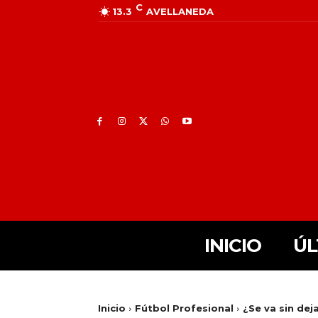
C
13.3
AVELLANEDA
INICIO
ÚL
Inicio
Fútbol Profesional
¿Se va sin dej