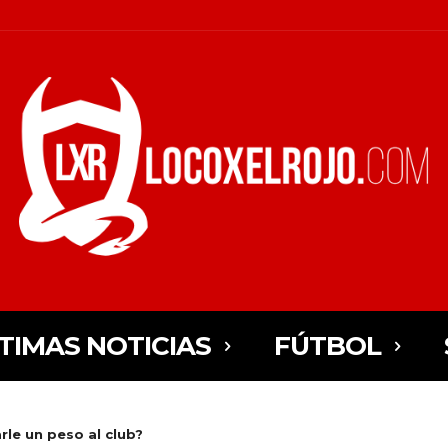
TIMAS NOTICIAS
FÚTBOL
arle un peso al club?