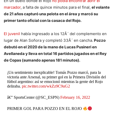
En un duelo dónde el Rojo
no podía encontrar abrir el
marcador
, a falta de quince minutos para el final,
el volante
de 21 años capturó una pelota en el área y marcó su
primer tanto oficial con la casaca del Rojo.
El juvenil
había ingresado a los 12Â´ del complemento en
lugar de Alan Soñora y completó 33Â´ en cancha.
Pozzo
debutó en el 2020 de la mano de Lucas Pusineri en
Avellaneda y lleva en total 16 partidos jugados en el Rey
de Copas (sumando apenas 181 minutos).
¡Un sentimiento inexplicable! Tomás Pozzo marcó, para la
victoria ante Arsenal, su primer gol en la Primera División del
fútbol argentino: así se emocionó mientras la gente del Rojo
deliraba.
pic.twitter.com/wkZz9C9uG2
â€” SportsCenter (@SC_ESPN)
February 16, 2022
PRIMER GOL PARA POZZO EN EL ROJO