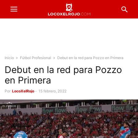
Inicio
Fútbol Profesional
Debut en la red para Pozzo en Primera
Debut en la red para Pozzo
en Primera
Por
LocoXelRojo
-
15 febrero, 2022