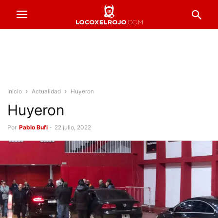
Inicio
Actualidad
Huyeron
Huyeron
Por
Pablo Bufi
-
22 julio, 2022