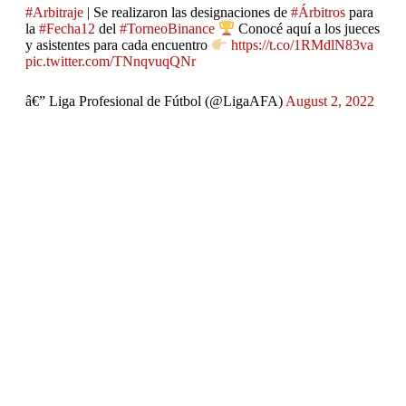
#Arbitraje
| Se realizaron las designaciones de
#Árbitros
para
la
#Fecha12
del
#TorneoBinance
Conocé aquí a los jueces
y asistentes para cada encuentro
https://t.co/1RMdlN83va
pic.twitter.com/TNnqvuqQNr
â€” Liga Profesional de Fútbol (@LigaAFA)
August 2, 2022