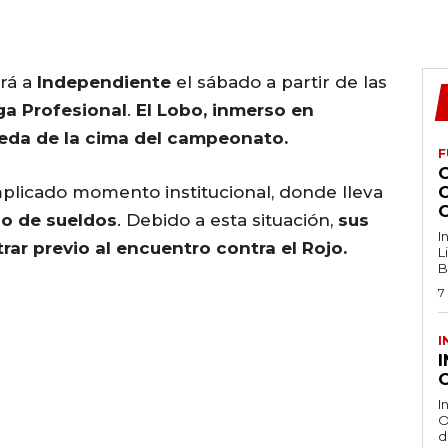
irá a
Independiente
el sábado a partir de las
ga Profesional
.
El Lobo, inmerso en
ueda de la cima del campeonato.
F
mplicado momento institucional, donde lleva
go de sueldos
. Debido a esta situación,
sus
I
rar previo al encuentro contra el Rojo.
L
B
7
I
O
I
O
d