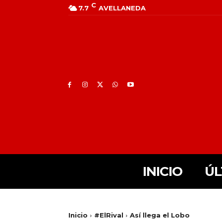
C
7.7
AVELLANEDA
INICIO
ÚL
Inicio
#ElRival
Así llega el Lobo