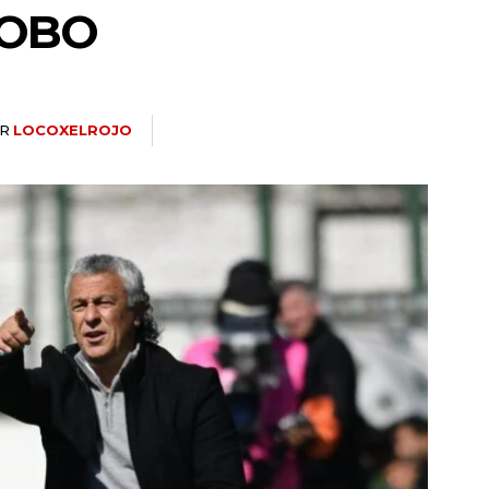
LOBO
R
LOCOXELROJO