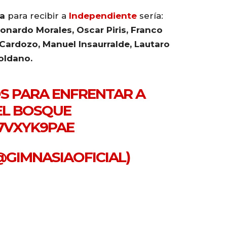
a
para recibir a
Independiente
sería:
eonardo Morales, Oscar Piris, Franco
Cardozo, Manuel Insaurralde, Lautaro
oldano.
 PARA ENFRENTAR A
EL BOSQUE
O7VXYK9PAE
@GIMNASIAOFICIAL)