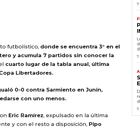
7
F
L
de
o futbolístico,
donde se encuentra 3° en el
d
tero y acumula 7 partidos sin conocer la
7
el
cuarto lugar de la tabla anual, última
A
 Copa Libertadores.
gualó 0-0 contra Sarmiento en Junín,
D
n
uedarse con uno menos.
d
7
con
Eric Ramírez
, expulsado en la última
nte y con el resto a disposición,
Pipo