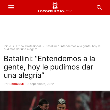
Inicio
Fútbol Profesional
Batallini: “Entendemos a la gente, hoy le
pudimos dar una alegría”
Batallini: “Entendemos a la
gente, hoy le pudimos dar
una alegría”
Por
Pablo Bufi
-
8 septiembre, 2022