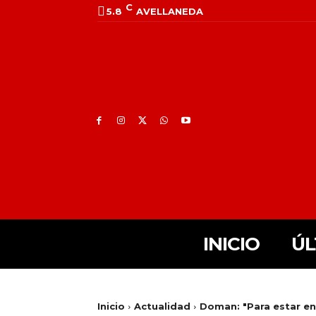
C
5.8
AVELLANEDA
INICIO
ÚL
Inicio
Actualidad
Doman: "Para estar e