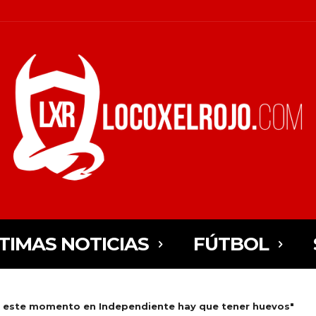
TIMAS NOTICIAS
FÚTBOL
n este momento en Independiente hay que tener huevos"