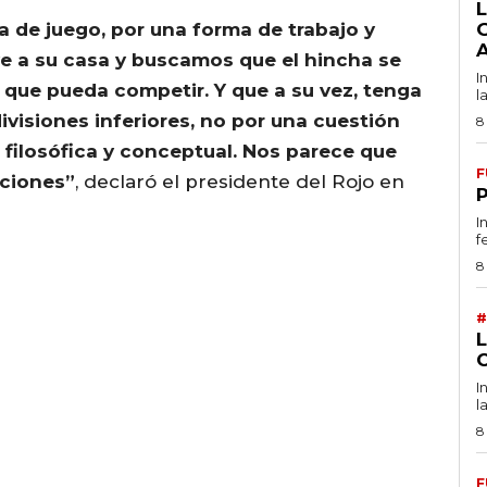
L
 de juego, por una forma de trabajo y
ve a su casa y buscamos que el hincha se
I
 que pueda competir. Y que a su vez, tenga
l
ivisiones inferiores, no por una cuestión
8
filosófica y conceptual. Nos parece que
F
iciones”
, declaró el presidente del Rojo en
I
f
8
#
I
l
8
F