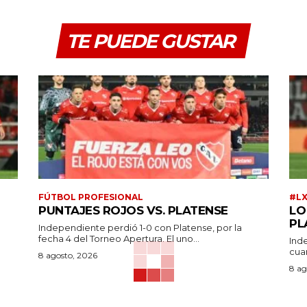
TE PUEDE GUSTAR
FÚTBOL PROFESIONAL
#L
PUNTAJES ROJOS VS. PLATENSE
LO
PL
Independiente perdió 1-0 con Platense, por la
fecha 4 del Torneo Apertura. El uno...
Ind
cuar
a
8 agosto, 2026
8 ag