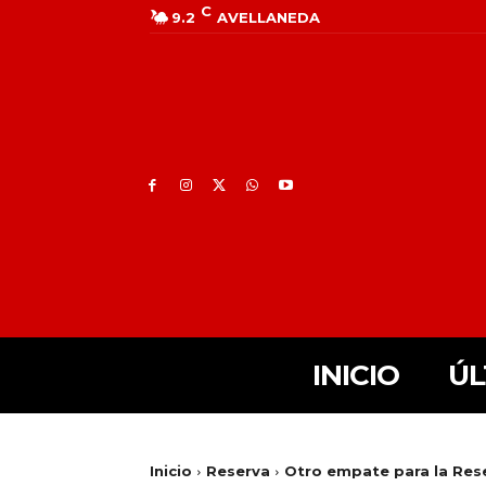
C
9.2
AVELLANEDA
INICIO
ÚL
Inicio
Reserva
Otro empate para la Res