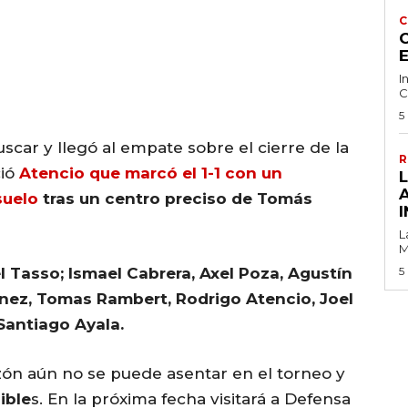
C
C
I
C
5
uscar y llegó al empate sobre el cierre de la
R
ió
Atencio que marcó el 1-1 con un
suelo
tras un centro preciso de Tomás
I
L
M
 Tasso; Ismael Cabrera, Axel Poza, Agustín
5
ínez, Tomas Rambert, Rodrigo Atencio, Joel
Santiago Ayala.
zón aún no se puede asentar en el torneo y
ible
s. En la próxima fecha visitará a Defensa