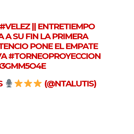
#VELEZ
|| ENTRETIEMPO
A SU FIN LA PRIMERA
TENCIO
PONE EL EMPATE
VA
#TORNEOPROYECCION
S83GMM5O4E
S
(@NTALUTIS)