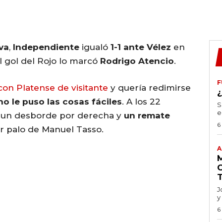
va
,
Independiente
igualó
1-1 ante Vélez
en
l gol del Rojo lo marcó
Rodrigo Atencio
.
F
on Platense de visitante
y quería redimirse
 no le puso las cosas fáciles
. A los 22
S
e
 un desborde por derecha y
un remate
6
r palo de Manuel Tasso.
A
J
y
6