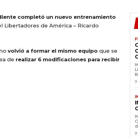
ndiente completó un nuevo entrenamiento
el Libertadores de América – Ricardo
F
ano
volvió a formar el mismo equipo
que se
dea de
realizar 6 modificaciones para recibir
I
L
B
7
I
O
I
O
d
7