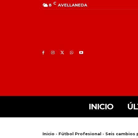
C
8
AVELLANEDA
INICIO
ÚL
Inicio
Fútbol Profesional
Seis cambios p