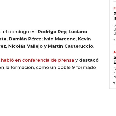
F
L
de
ara el domingo es:
Rodrigo Rey; Luciano
d
sta, Damián Pérez; Iván Marcone, Kevin
7
ez, Nicolás Vallejo y Martín Cauteruccio.
A
Â
habló en conferencia de prensa
y
destacó
n la formación, como un doble 9 formado
D
n
d
7