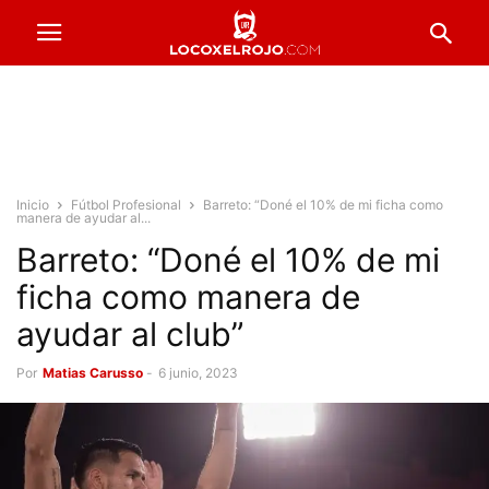
Inicio
Fútbol Profesional
Barreto: “Doné el 10% de mi ficha como
manera de ayudar al...
Barreto: “Doné el 10% de mi
ficha como manera de
ayudar al club”
Por
Matias Carusso
-
6 junio, 2023