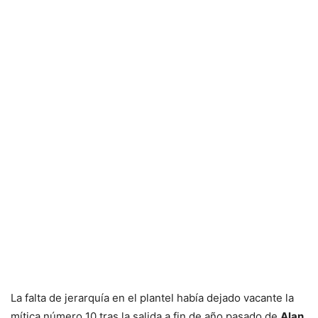
La falta de jerarquía en el plantel había dejado vacante la
mítica número 10 tras la salida a fin de año pasado de
Alan