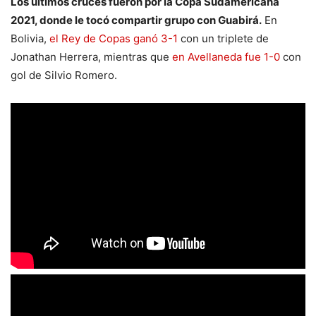
Los últimos cruces fueron por la Copa Sudamericana
2021, donde le tocó compartir grupo con Guabirá.
En
Bolivia,
el Rey de Copas ganó 3-1
con un triplete de
Jonathan Herrera, mientras que
en Avellaneda fue 1-0
con
gol de Silvio Romero.