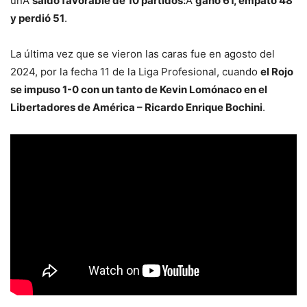
unÂ
saldo favorable de 10 partidos:
Â
ganó 61, empató 48
y perdió 51
.
La última vez que se vieron las caras fue en agosto del
2024, por la fecha 11 de la Liga Profesional, cuando
el Rojo
se impuso 1-0 con un tanto de Kevin Lomónaco en el
Libertadores de América – Ricardo Enrique Bochini
.