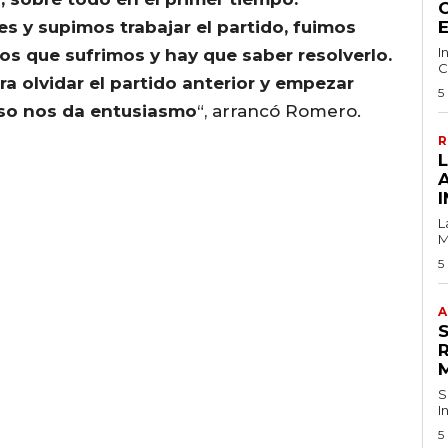
C
s y supimos trabajar el partido, fuimos
I
s que sufrimos y hay que saber resolverlo.
C
a olvidar el partido anterior y empezar
5
Eso nos da entusiasmo
“, arrancó Romero.
R
I
L
M
5
A
S
I
5