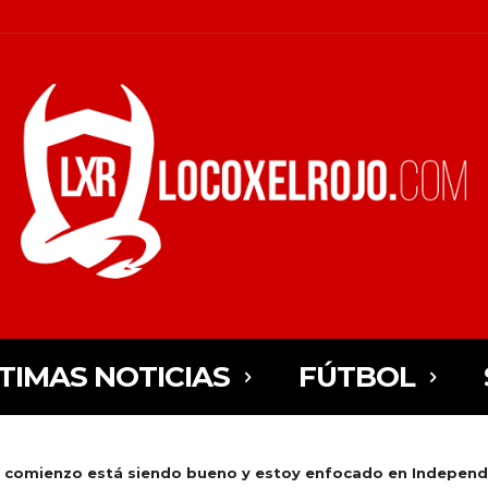
TIMAS NOTICIAS
FÚTBOL
 comienzo está siendo bueno y estoy enfocado en Independ