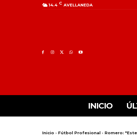
C
14.4
AVELLANEDA
INICIO
ÚL
Inicio
Fútbol Profesional
Romero: "Este