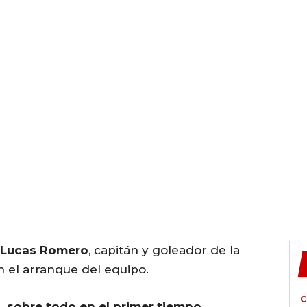
Lucas Romero
, capitán y goleador de la
 el arranque del equipo.
C
 sobre todo en el primer tiempo.