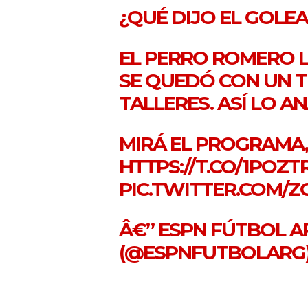
¿QUÉ DIJO EL GOLE
EL PERRO ROMERO L
SE QUEDÓ CON UN 
TALLERES. ASÍ LO AN
MIRÁ EL PROGRAMA, 
HTTPS://T.CO/1POZ
PIC.TWITTER.COM/Z
Â€” ESPN FÚTBOL A
(@ESPNFUTBOLARG