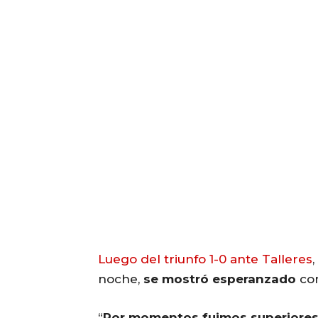
Luego del triunfo 1-0 ante Talleres
,
noche,
se mostró esperanzado
con
“
Por momentos fuimos superiores,