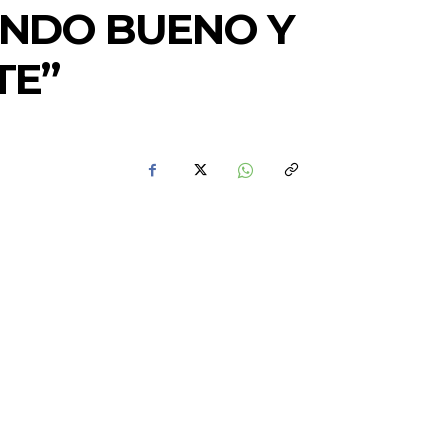
ENDO BUENO Y
TE”