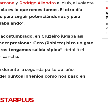
arcone
y
Rodrigo Aliendro
al club, el volante
#
ncia es lo que necesitamos. El otro día
s para seguir potenciándonos y para
trabajando
“.
T
e
4
 acostumbrado, en Cruzeiro jugaba así
der presionar.
Gero (Poblete) hizo un gran
otros tengamos salida rápida”
, detalló el
n cancha.
vo durante la segunda parte del año:
rder puntos ingenios como nos pasó en
STARPLUS