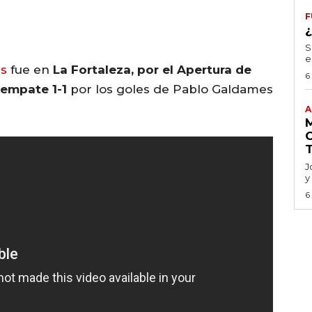
F
S
e
as
fue en
La Fortaleza, por el Apertura de
6
 empate 1-1
por los goles de Pablo Galdames
A
J
y
6