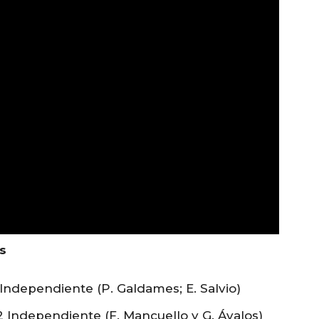
s
 Independiente (P. Galdames; E. Salvio)
 Independiente (F. Mancuello y G. Ávalos)