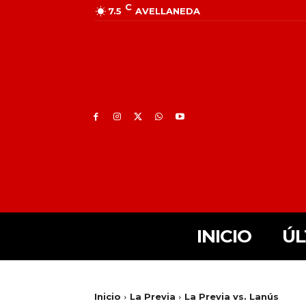
C
7.5
AVELLANEDA
INICIO
ÚL
Inicio
La Previa
La Previa vs. Lanús