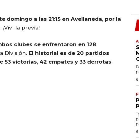
e domingo a las 21:15 en Avellaneda, por la
5
. ¡Viví la previa!
A
ambos clubes se enfrentaron en 128
a División.
El historial es de 20 partidos
e 53 victorias, 42 empates y 33 derrotas
.
D
p
6
F
T
p
p
6