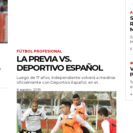
A
S
I
5
FÚTBOL PROFESIONAL
LA PREVIA VS.
#
DEPORTIVO ESPAÑOL
n
Luego de 17 años, Independiente volverá a medirse
T
oficialmente con Deportivo Español, en el...
e
6 agosto, 2015
4