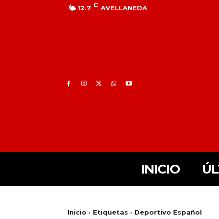
C
12.7
AVELLANEDA
INICIO
ÚL
Inicio
Etiquetas
Deportivo Español