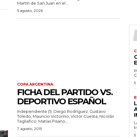
Martín de San Juan en el...
5 agosto, 2026
C
C
I
C
5
COPA ARGENTINA
FICHA DEL PARTIDO VS.
R
DEPORTIVO ESPAÑOL
,
Independiente (1): Diego Rodríguez; Gustavo
I
Toledo, Mauricio Victorino, Víctor Cuesta, Nicolás
Tagliafico; Matías Pisano,...
L
M
7 agosto, 2015
5