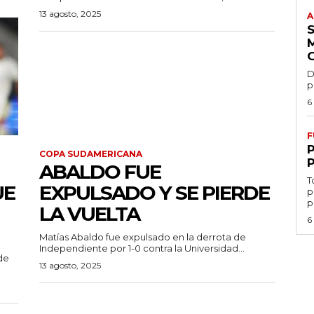
13 agosto, 2025
A
D
p
6
F
COPA SUDAMERICANA
ABALDO FUE
T
UE
EXPULSADO Y SE PIERDE
p
p
LA VUELTA
6
Matías Abaldo fue expulsado en la derrota de
Independiente por 1-0 contra la Universidad...
de
13 agosto, 2025