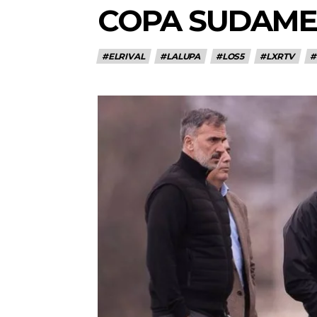
COPA SUDAME
#ELRIVAL
#LALUPA
#LOS5
#LXRTV
#