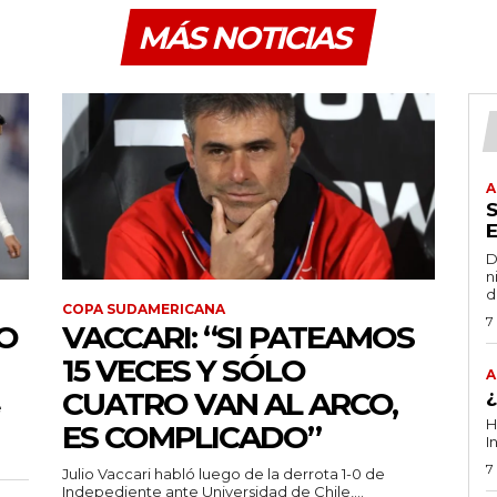
MÁS NOTICIAS
A
D
n
d
COPA SUDAMERICANA
7
HO
VACCARI: “SI PATEAMOS
15 VECES Y SÓLO
A
CUATRO VAN AL ARCO,
e
H
ES COMPLICADO”
I
7
Julio Vaccari habló luego de la derrota 1-0 de
Indepediente ante Universidad de Chile,...