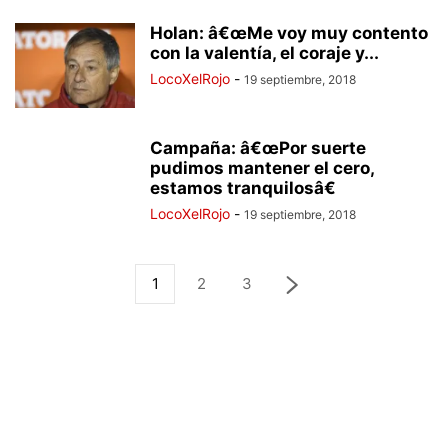
Holan: â€œMe voy muy contento
con la valentía, el coraje y...
LocoXelRojo
-
19 septiembre, 2018
Campaña: â€œPor suerte
pudimos mantener el cero,
estamos tranquilosâ€
LocoXelRojo
-
19 septiembre, 2018
1
2
3