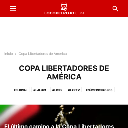
Inicio
Copa Libertadores de América
COPA LIBERTADORES DE
AMÉRICA
#ELRIVAL
#LALUPA
#LOS5
#LXRTV
#NÚMEROSROJOS
#PRESTADOSROJOS
#PUNTAJESROJOS
#ROJOSPORELMUNDO
#VENTADEENTRADAS
ACTUALIDAD
COPA ARGENTINA
FORMACIONES
FÚTBOL FEMENINO
FÚTBOL PROFESIONAL
INFERIORES
INSTITUCIONALES
LA PREVIA
RESERVA
El último camino a la Copa Libertadores