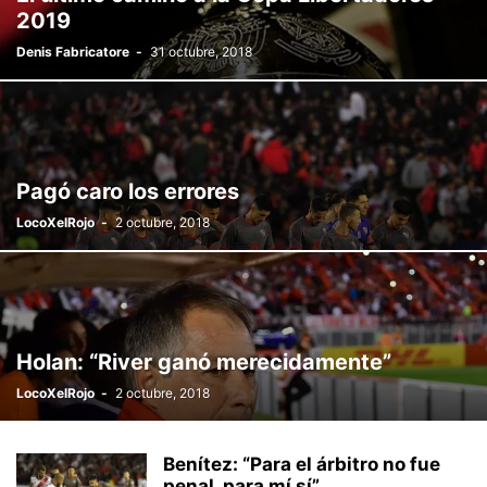
2019
Denis Fabricatore
-
31 octubre, 2018
Pagó caro los errores
LocoXelRojo
-
2 octubre, 2018
Holan: “River ganó merecidamente”
LocoXelRojo
-
2 octubre, 2018
Benítez: “Para el árbitro no fue
penal, para mí sí”