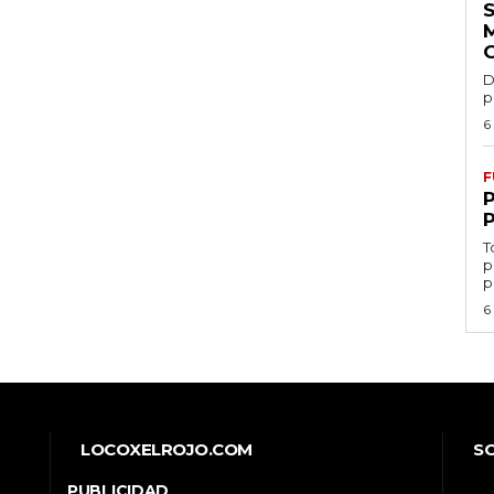
D
p
6
F
T
p
p
6
LOCOXELROJO.COM
S
PUBLICIDAD