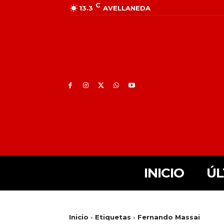
C
13.3
AVELLANEDA
INICIO
ÚL
Inicio
Etiquetas
Fernando Massai