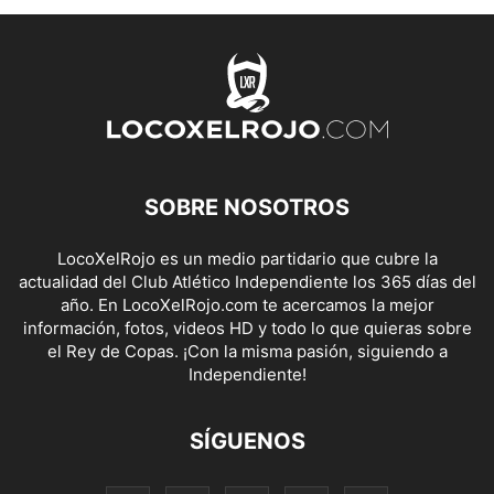
SOBRE NOSOTROS
LocoXelRojo es un medio partidario que cubre la
actualidad del Club Atlético Independiente los 365 días del
año. En LocoXelRojo.com te acercamos la mejor
información, fotos, videos HD y todo lo que quieras sobre
el Rey de Copas. ¡Con la misma pasión, siguiendo a
Independiente!
SÍGUENOS