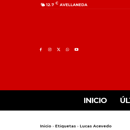
C
12.7
AVELLANEDA
INICIO
ÚL
Inicio
Etiquetas
Lucas Acevedo