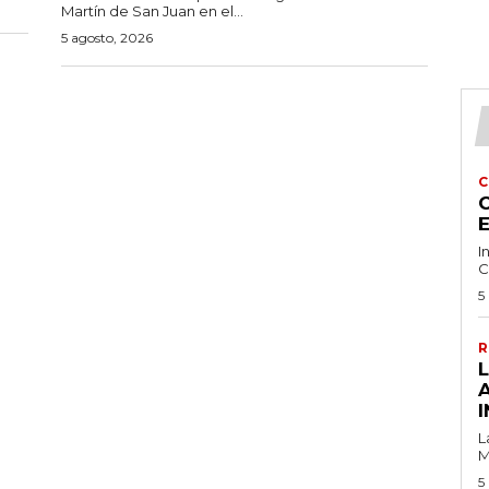
Martín de San Juan en el...
5 agosto, 2026
C
C
I
C
5
R
I
L
M
5