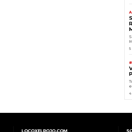
A
S
I
5
#
T
e
4
LOCOXELROJO.COM
S