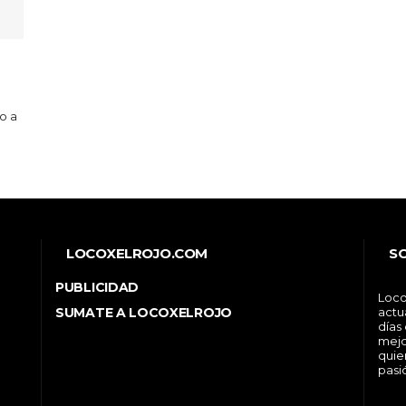
o a
LOCOXELROJO.COM
S
PUBLICIDAD
Loco
SUMATE A LOCOXELROJO
actu
días
mejo
quie
pasi