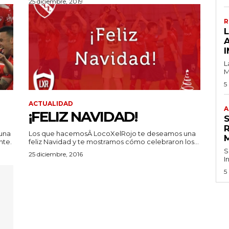
25 diciembre, 2019
R
I
L
M
5
ACTUALIDAD
A
¡FELIZ NAVIDAD!
una
Los que hacemosÂ LocoXelRojo te deseamos una
nte.
feliz Navidad y te mostramos cómo celebraron los...
S
25 diciembre, 2016
I
5