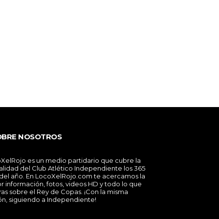
OBRE NOSOTROS
XelRojo es un medio partidario que cubre la
alidad del Club Atlético Independiente los 365
 del año. En LocoXelRojo.com te acercamos la
r información, fotos, videos HD y todo lo que
ras sobre el Rey de Copas. ¡Con la misma
ón, siguiendo a Independiente!