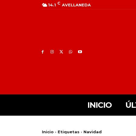
C
14.1
AVELLANEDA
INICIO
ÚL
Inicio
Etiquetas
Navidad