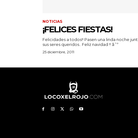
NOTICIAS
¡FELICES FIESTAS!
Felicidades a todos!! Pasen una linda noche junt
sus seres queridos.. Feliz navidad !! â˜º
25 diciembre, 2011