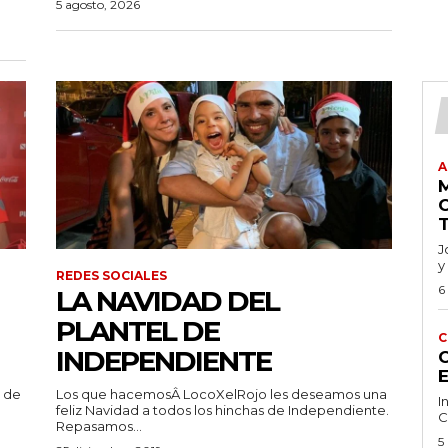
5 agosto, 2026
A
J
y
REDES SOCIALES
6
LA NAVIDAD DEL
PLANTEL DE
C
INDEPENDIENTE
C
n de
Los que hacemosÂ LocoXelRojo les deseamos una
I
feliz Navidad a todos los hinchas de Independiente.
C
Repasamos...
5