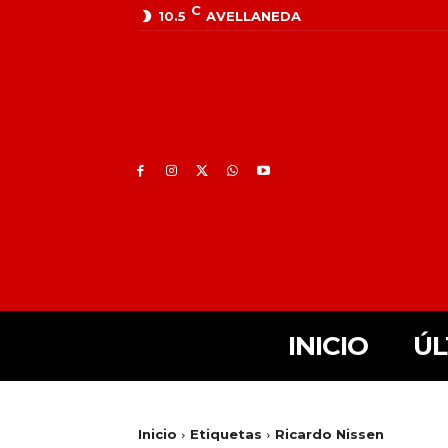
C
10.5
AVELLANEDA
INICIO
ÚL
Inicio
Etiquetas
Ricardo Nissen