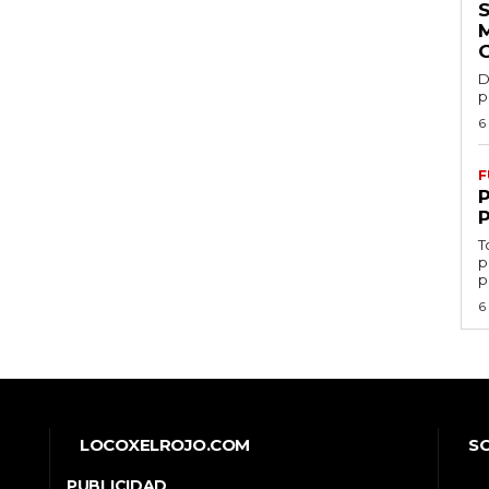
D
p
6
F
T
p
p
6
LOCOXELROJO.COM
S
PUBLICIDAD