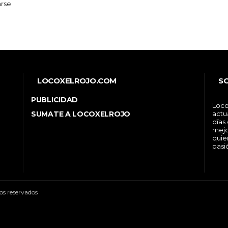
arse
LOCOXELROJO.COM
S
PUBLICIDAD
Loco
SUMATE A LOCOXELROJO
actu
días
mejo
quie
pasi
os reservados