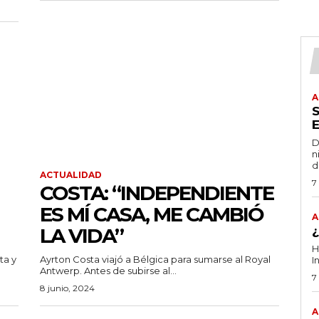
A
D
n
d
ACTUALIDAD
7
COSTA: “INDEPENDIENTE
ES MÍ CASA, ME CAMBIÓ
A
LA VIDA”
H
ta y
Ayrton Costa viajó a Bélgica para sumarse al Royal
I
Antwerp. Antes de subirse al...
7
8 junio, 2024
A