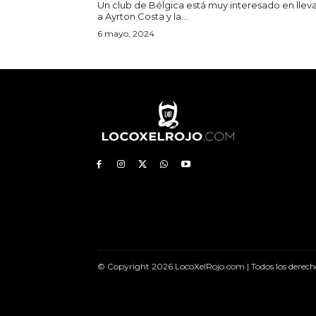
Un club de Bélgica está muy interesado en llev
a Ayrton Costa y la...
6 mayo, 2024
© Copyright 2026 LocoXelRojo.com | Todos los derech