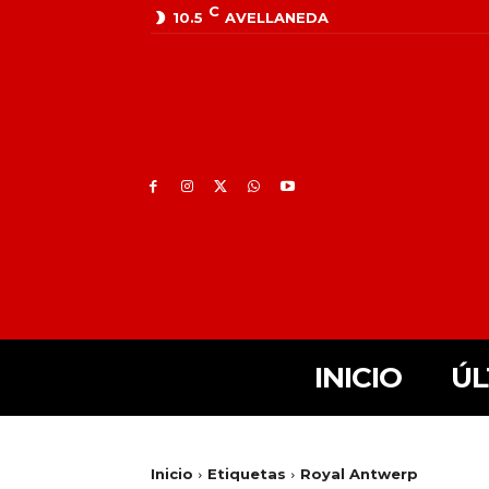
C
10.5
AVELLANEDA
INICIO
ÚL
Inicio
Etiquetas
Royal Antwerp