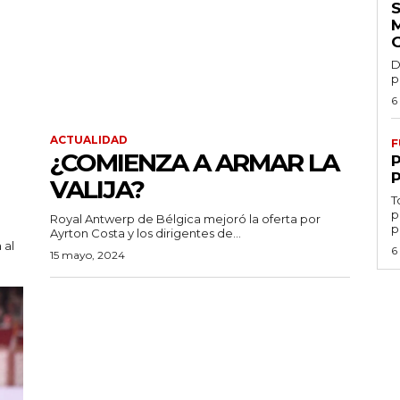
D
p
6
ACTUALIDAD
F
¿COMIENZA A ARMAR LA
VALIJA?
T
p
Royal Antwerp de Bélgica mejoró la oferta por
p
Ayrton Costa y los dirigentes de...
 al
6
15 mayo, 2024