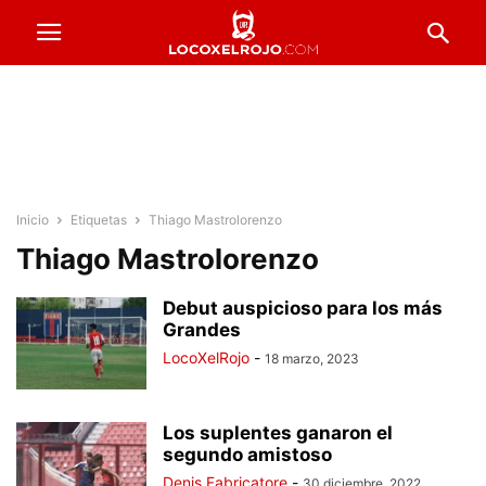
Inicio
Etiquetas
Thiago Mastrolorenzo
Thiago Mastrolorenzo
Debut auspicioso para los más
Grandes
LocoXelRojo
-
18 marzo, 2023
Los suplentes ganaron el
segundo amistoso
Denis Fabricatore
-
30 diciembre, 2022