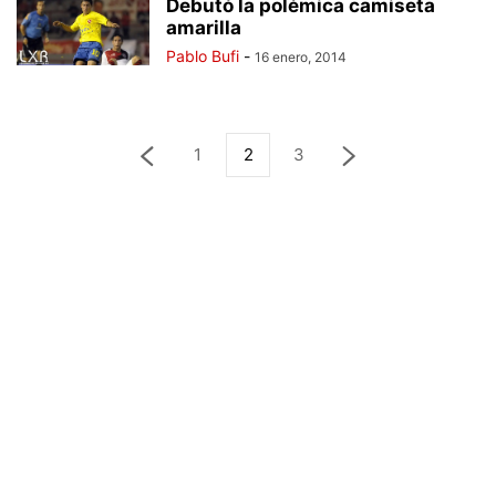
Debutó la polémica camiseta
amarilla
Pablo Bufi
-
16 enero, 2014
1
2
3