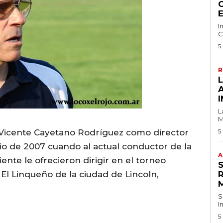
C
I
C
5
R
I
L
M
e Vicente Cayetano Rodríguez como director
5
io de 2007 cuando al actual conductor de la
A
ente le ofrecieron dirigir en el torneo
l Linqueño de la ciudad de Lincoln,
S
I
5