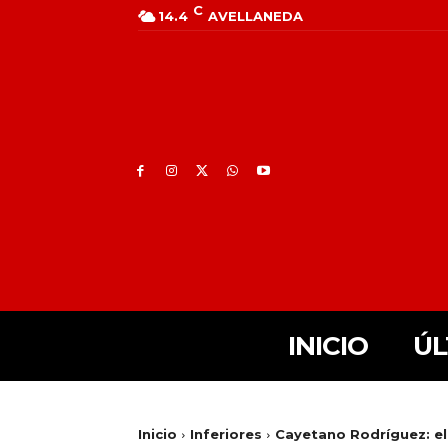
C
14.4
AVELLANEDA
INICIO
ÚL
Inicio
Inferiores
Cayetano Rodríguez: el 