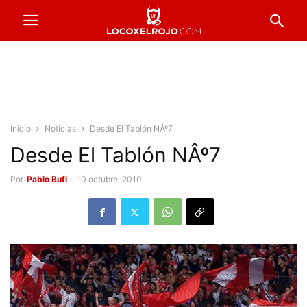
Inicio
Noticias
Desde El Tablón NÂº7
Desde El Tablón NÂº7
Por
Pablo Bufi
-
10 octubre, 2010