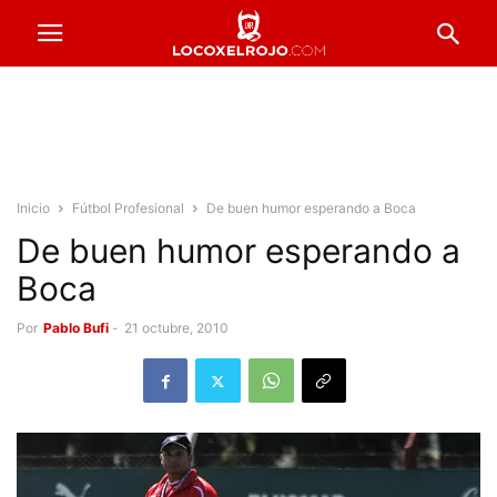
Inicio
Fútbol Profesional
De buen humor esperando a Boca
De buen humor esperando a
Boca
Por
Pablo Bufi
-
21 octubre, 2010