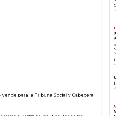
D
p
6
F
T
p
p
6
F
S
e
6
e vende para la Tribuna Social y Cabecera
A