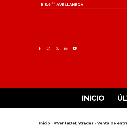
C
5.9
AVELLANEDA
INICIO
ÚL
Inicio
#VentaDeEntradas
Venta de entr