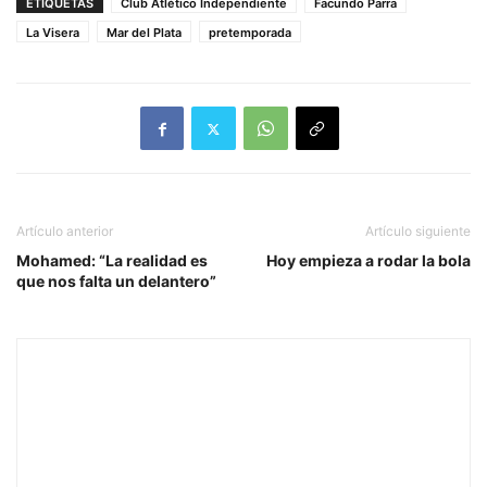
ETIQUETAS
Club Atlético Independiente
Facundo Parra
La Visera
Mar del Plata
pretemporada
Artículo anterior
Artículo siguiente
Mohamed: “La realidad es
Hoy empieza a rodar la bola
que nos falta un delantero”