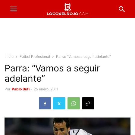
Inicio
Fútbol Profesional
Parra: “Vamos a seguir adelante”
Parra: “Vamos a seguir
adelante”
Por
Pablo Bufi
-
25 enero, 2011