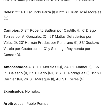
Goles:
23′ PT Facundo Parra (I) y 22′ ST Juan José Morales
(Q).
Cambios:
0′ ST Roberto Battión por Castillo (I), 6′ Diego
Torres por A. González (Q), 21′ Matías Defederico por
Vélez (I), 23′ Hernán Fredes por Pellerano (I), 33′ Gustavo
Varela por Cauteruccio (Q) y Santiago Raymonda por
Caneo (Q).
Amonestados:
Â 31′ PT Morales (Q), 34′ PT Matheu (I), 35′
PT Galeano (I), 1′ ST Gerlo (Q), 3′ ST P. Rodríguez (I), 15′ ST
Garnier (Q), 26′ ST Mareque (I), 40′ ST Torres (Q).
Expulsados:
No hubo.
Árbitro:
Juan Pablo Pompei.