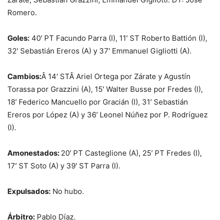
Romero.
Goles:
40′ PT Facundo Parra (I), 11′ ST Roberto Battión (I),
32′ Sebastián Ereros (A) y 37′ Emmanuel Gigliotti (A).
Cambios:
Â 14′ STÂ Ariel Ortega por Zárate y Agustín
Torassa por Grazzini (A), 15′ Walter Busse por Fredes (I),
18′ Federico Mancuello por Gracián (I), 31′ Sebastián
Ereros por López (A) y 36′ Leonel Núñez por P. Rodríguez
(I).
Amonestados:
20′ PT Casteglione (A), 25′ PT Fredes (I),
17′ ST Soto (A) y 39′ ST Parra (I).
Expulsados:
No hubo.
Árbitro:
Pablo Díaz.