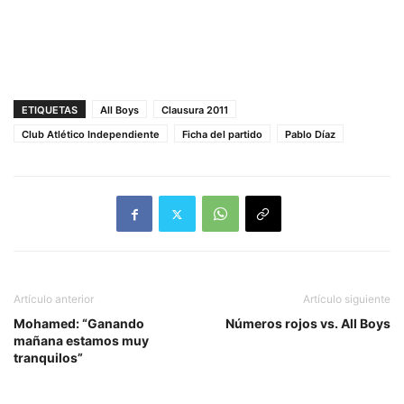
ETIQUETAS
All Boys
Clausura 2011
Club Atlético Independiente
Ficha del partido
Pablo Díaz
Artículo anterior
Artículo siguiente
Mohamed: “Ganando
Números rojos vs. All Boys
mañana estamos muy
tranquilos”