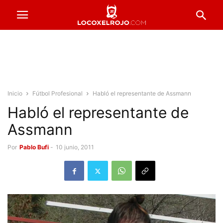
Inicio
Fútbol Profesional
Habló el representante de Assmann
Habló el representante de
Assmann
Por
Pablo Bufi
-
10 junio, 2011