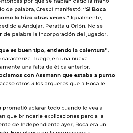
entonces por qué se habían dado la mano
 de palabra, Crespi manifestó:
“Si Boca
 como lo hizo otras veces.”
Igualmente,
pedido a Andujar, Peratta u Orión. No se
de palabra la incorporación del jugador.
e es buen tipo, entiendo la calentura”,
 caracteriza. Luego, en una nueva
camente una falta de ética anterior.
ociamos con Assmann que estaba a punto
n acaso otros 3 los arqueros que a Boca le
ca prometió aclarar todo cuando lo vea a
n que brindarle explicaciones pero a la
idente de Independiente ayer, Boca era un
ndo. Hoy piensa en la permanencia…