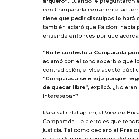
arquero”.
Cuando le preguntaron 
con Comparada cerrando el acuerdo
tiene que pedir disculpas lo hará
también aclaró que Falcioni había 
entiende entonces por qué acordar 
“No le contesto a Comparada porqu
aclamó con el tono soberbio que lo
contradicción, el vice aceptó públi
“Comparada se enojo porque neg
de quedar libre”
, explicó. ¿No era
interesaban?
Para salir del apuro, el Vice de Bo
Comparada. Lo cierto es que tendra
justicia. Tal como declaró el Pres
club millonario y campeón del mu