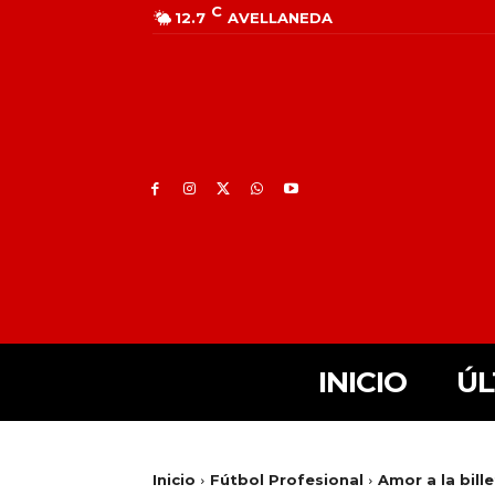
C
12.7
AVELLANEDA
INICIO
ÚL
Inicio
Fútbol Profesional
Amor a la bill