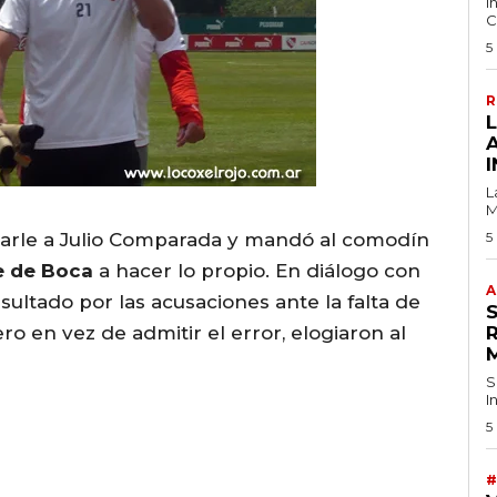
I
C
5
R
I
L
M
arle a Julio Comparada y mandó al comodín
5
te de Boca
a hacer lo propio. En diálogo con
A
sultado por las acusaciones ante la falta de
ro en vez de admitir el error, elogiaron al
S
I
5
#